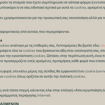
ηρούν τα στοιχεία που έχετε συμπληρώσει σε κάποια φόρμα ή εντυπο
πλοκάρει ή να σας ειδοποιεί σχετικά με αυτά τα cookies, ορισμένα 
δεν χρησιμοποιούνται για την προσωπική σας ταυτοποίηση αλλά για 
διαφορετικούς από αυτούς που περιγράφονται.
es
okies ανάλογα με τις επιθυμίες σας. Λεπτομέρειες θα βρείτε εδώ:
ab
γράψετε όλα τα cookies που βρίσκονται ήδη στον υπολογιστή σας, ό
ν την εγκατάσταση cookies. Ωστόσο, στην περίπτωση αυτή, είναι πι
ί να προσαρμόζετε εσείς ορισμένες προτιμήσεις κάθε φορά που επισκέ
η φορά, στο κάτω μέρος της σελίδας θα εμφανιστεί ένα cookie banne
ων cookies όπως ορίζεται σε αυτήν την πολιτική cookies.
 ανά πάσα στιγμή, κάνοντας κλικ στην επιλογή «Απενεργοποίηση ό
ρογράμματος περιήγησης Internet.
ΔΕΔΟΜΕΝΩΝ