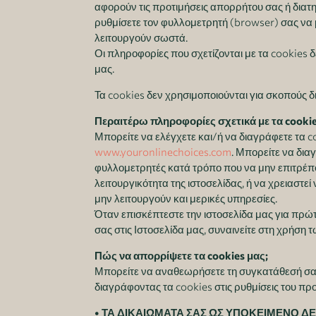
αφορούν τις προτιμήσεις απορρήτου σας ή διατ
ρυθμίσετε τον φυλλομετρητή (browser) σας να μ
λειτουργούν σωστά.
Οι πληροφορίες που σχετίζονται με τα cookies 
μας.
Τα cookies δεν χρησιμοποιούνται για σκοπούς 
Περαιτέρω πληροφορίες σχετικά με τα cooki
Μπορείτε να ελέγχετε και/ή να διαγράφετε τα co
www.youronlinechoices.com
. Μπορείτε να δια
φυλλομετρητές κατά τρόπο που να μην επιτρέπου
λειτουργικότητα της ιστοσελίδας, ή να χρειαστε
μην λειτουργούν και μερικές υπηρεσίες.
Όταν επισκέπτεστε την ιστοσελίδα μας για πρώτ
σας στις Ιστοσελίδα μας, συναινείτε στη χρήση τ
Πώς να απορρίψετε τα cookies μας;
Μπορείτε να αναθεωρήσετε τη συγκατάθεσή σας
διαγράφοντας τα cookies στις ρυθμίσεις του π
• ΤΑ ΔΙΚΑΙΩΜΑΤΑ ΣΑΣ ΩΣ ΥΠΟΚΕΙΜΕΝΟ 