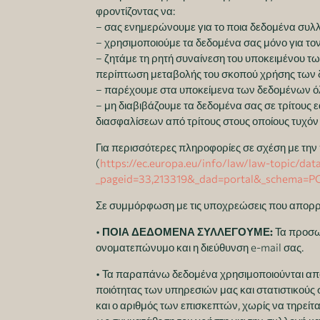
φροντίζοντας να:
– σας ενημερώνουμε για το ποια δεδομένα συλλ
– χρησιμοποιούμε τα δεδομένα σας μόνο για το
– ζητάμε τη ρητή συναίνεση του υποκειμένου τω
περίπτωση μεταβολής του σκοπού χρήσης των
– παρέχουμε στα υποκείμενα των δεδομένων ό
– μη διαβιβάζουμε τα δεδομένα σας σε τρίτους 
διασφαλίσεων από τρίτους στους οποίους τυχόν 
Για περισσότερες πληροφορίες σε σχέση με τη
(
https://ec.europa.eu/info/law/law-topic/dat
_pageid=33,213319&_dad=portal&_schema=
Σε συμμόρφωση με τις υποχρεώσεις που απορρ
•
ΠΟΙΑ ΔΕΔΟΜΕΝΑ ΣΥΛΛΕΓΟΥΜΕ:
Τα προσωπ
ονοματεπώνυμο και η διεύθυνση e-mail σας.
• Τα παραπάνω δεδομένα χρησιμοποιούνται αποκλ
ποιότητας των υπηρεσιών μας και στατιστικούς 
και ο αριθμός των επισκεπτών, χωρίς να τηρείτα