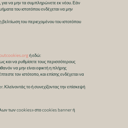
, για να μην τα συμπληρώνετε εκ νέου. Εάν
τμήματα του ιστοτόπου ενδέχεται να μην
τη βελτίωση του περιεχομένου του ιστοτόπου
outcookies.org
ή εδώ:
πως και να ρυθμίσετε τους περισσότερους
θανόν να μην είναι εφικτή η πλήρης
πτεστε τον ιστότοπο, και επίσης ενδέχεται να
r. Κλείνοντάς το ή συνεχίζοντας την επίσκεψή
λων των cookies» στο cookies banner ή