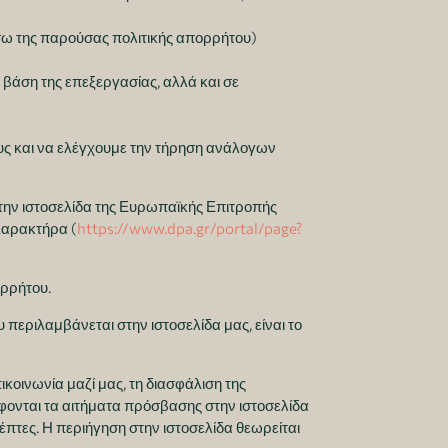
έσω της παρούσας πολιτικής απορρήτου)
 βάση της επεξεργασίας, αλλά και σε
ους και να ελέγχουμε την τήρηση ανάλογων
την ιστοσελίδα της Ευρωπαϊκής Επιτροπής
Χαρακτήρα (
https://www.dpa.gr/portal/page?
ρρήτου.
εριλαμβάνεται στην ιστοσελίδα μας, είναι το
κοινωνία μαζί μας, τη διασφάλιση της
άφονται τα αιτήματα πρόσβασης στην ιστοσελίδα
κέπτες. Η περιήγηση στην ιστοσελίδα θεωρείται