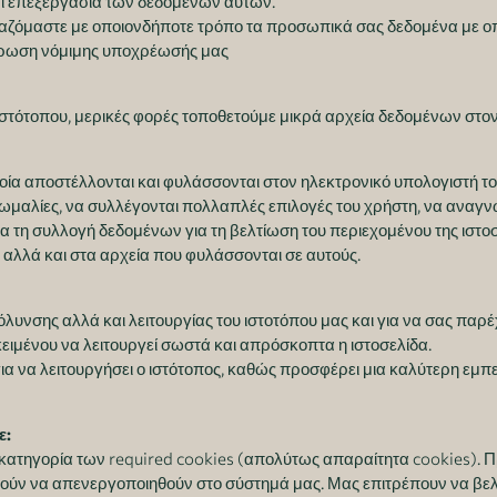
αι επεξεργασία των δεδομένων αυτών.
αζόμαστε με οποιονδήποτε τρόπο τα προσωπικά σας δεδομένα με οπο
λήρωση νόμιμης υποχρέωσής μας
 ιστότοπου, μερικές φορές τοποθετούμε μικρά αρχεία δεδομένων στον
 οποία αποστέλλονται και φυλάσσονται στον ηλεκτρονικό υπολογιστή τ
ωμαλίες, να συλλέγονται πολλαπλές επιλογές του χρήστη, να αναγν
ια τη συλλογή δεδομένων για τη βελτίωση του περιεχομένου της ιστ
αλλά και στα αρχεία που φυλάσσονται σε αυτούς.
όλυνσης αλλά και λειτουργίας του ιστοτόπου μας και για να σας πα
κειμένου να λειτουργεί σωστά και απρόσκοπτα η ιστοσελίδα.
ια να λειτουργήσει ο ιστότοπος, καθώς προσφέρει μια καλύτερη εμπε
ε:
κατηγορία των required cookies (απολύτως απαραίτητα cookies). Πρό
ορούν να απενεργοποιηθούν στο σύστημά μας. Μας επιτρέπουν να βελ