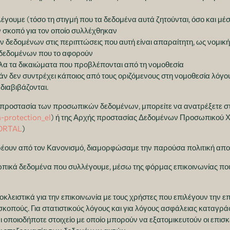
έγουμε (τόσο τη στιγμή που τα δεδομένα αυτά ζητούνται, όσο και μ
ν σκοπό για τον οποίο συλλέχθηκαν
ν δεδομένων στις περιπτώσεις που αυτή είναι απαραίτητη, ως νομική
 δεδομένων που το αφορούν
λα τα δικαιώματα που προβλέπονται από τη νομοθεσία
εάν δεν συντρέχει κάποιος από τους οριζόμενους στη νομοθεσία λόγ
διαβιβάζονται.
ν προστασία των προσωπικών δεδομένων, μπορείτε να ανατρέξετε σ
a-protection_el
) ή της Αρχής προστασίας Δεδομένων Προσωπικού 
PORTAL
)
έουν από τον Κανονισμό, διαμορφώσαμε την παρούσα πολιτική απο
ικά δεδομένα που συλλέγουμε, μέσω της φόρμας επικοινωνίας που π
ειστικά για την επικοινωνία με τους χρήστες που επιλέγουν την επι
σκοπούς. Για στατιστικούς λόγους και για λόγους ασφάλειας καταγρ
ι οποιοδήποτε στοιχείο με οποίο μπορούν να εξατομικευτούν οι επισ