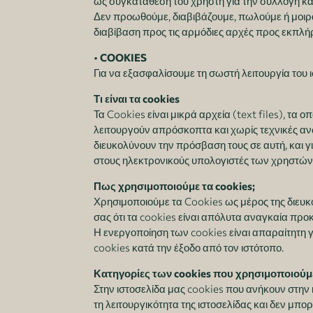
ως συγκατάθεση του χρήστη για την συλλογή κ
Δεν προωθούμε, διαβιβάζουμε, πωλούμε ή μοιρ
διαβίβαση προς τις αρμόδιες αρχές προς εκπ
•
COOKIES
Για να εξασφαλίσουμε τη σωστή λειτουργία του
Τι είναι τα cookies
Τα Cookies είναι μικρά αρχεία (text files), τα
λειτουργούν απρόσκοπτα και χωρίς τεχνικές αν
διευκολύνουν την πρόσβαση τους σε αυτή, και γ
στους ηλεκτρονικούς υπολογιστές των χρηστών 
Πως χρησιμοποιούμε τα cookies;
Χρησιμοποιούμε τα Cookies ως μέρος της διευκ
σας ότι τα cookies είναι απόλυτα αναγκαία προ
Η ενεργοποίηση των cookies είναι απαραίτητη γ
cookies κατά την έξοδο από τον ιστότοπο.
Κατηγορίες των cookies που χρησιμοποιούμ
Στην ιστοσελίδα μας cookies που ανήκουν στην 
τη λειτουργικότητα της ιστοσελίδας και δεν μπ