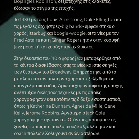
Bojangles Robinson, δεξιοτέχνης στις κλακέτες,
έδωσαν το στίγμα της εποχής.
Το 1930 με τους Louis Armstrong, Duke Ellington και
τις μεγάλες ορχήστρες-big bands- εμφανίστηκε ο
χορός jitterbug και boogie-woogie, οι ταινίες με τον
Fred Astaire και η Ginger Rogers ήταν στην κορυφή.
Jazz μουσική και χορός ήταν αχώριστοι.
Στην δεκαετία του ‘40 ο χορός jazz μεταφέρθηκε από
τα κέντρα διασκέδασης, στις ταινίες και στις σκηνές
των θεάτρων του Broadway. Επηρεάστηκε από το
μπαλέτο και τον μοντέρνο χορό και εξελίχθηκε σε
επαγγελματικό είδος. Αρκετοί χορογράφοι της εποχής
ανέπτυξαν δικές τους τεχνικές με τις οποίες
χορογράφησαν και κατόπιν τις δίδαξαν συστηματικά,
όπως η Katherine Dunham, Agnes de Mille, Gene
Kelly, Jerome Robbins. Αργότερα ο Jack Cole
χορογράφησε την ταινία « Οι άντρες προτιμούν τις
ξανθές» όπως και πολλά μιούζικαλ, αλλά ήταν και
coach πολλών Χολυγουντιανών αστέρων.