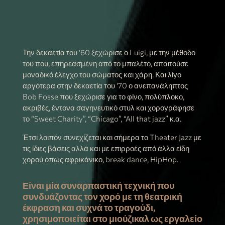
Την δεκαετία του ‘60 ξεχώρισε ο Luigi, με την μέθοδο
του που, επηρεασμένη από το μπαλέτο, απαιτούσε
μοναδικό έλεγχο του σώματος και χάρη. Και λίγο
αργότερα στην δεκαετία του ‘70 ο ανεπανάληπτος
Bob Fosse που ξεχώρισε για το φίνο, πολύπλοκο,
ακριβές, έντονα σαγηνευτικό στυλ και χορογράφησε
το “Sweet Charity”, “Chicago”, “All that jazz” κ.α.
Έτσι λοιπόν συνεχίζεται και σήμερα το Theater Jazz με
τις ίδιες βάσεις αλλά και με επιρροές από άλλα είδη
χορού όπως αφρικάνικο, break dance, HipHop.
Είναι μία συναρπαστική τεχνική που
συνδυάζοντας τον χορό με τη θεατρική
έκφραση και συχνά το τραγούδι,
χρησιμοποιείται στο μιούζικαλ ως εργαλείο