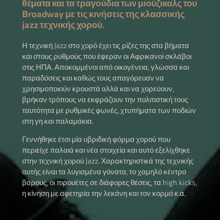
θέματα και τα τραγούδια των μιούζικαλς του
Broadway με τις κινήσεις της κλασσικής
jazz τεχνικής χορού.
Η τεχνική Jazz στο χορό έχει τις ρίζες της στα βήματα
και στους ρυθμούς που έφεραν οι Αφρικανοί σκλάβοι
στις ΗΠΑ. Αποκομμένοι από οικογένεια, γλώσσα και
παραδόσεις και καθώς τους απαγόρευαν να
χρησιμοποιούν κρουστά αλλά και να χορεύουν,
βρήκαν τρόπους να εκφράζουν την πολιτιστική τους
ταυτότητα με ρυθμικές φωνές, χτυπήματα των ποδιών
στη γη και παλαμάκια.
Γεννήθηκε έτσι μία υβριδική φόρμα χορού που
περιείχε παλαιά και νέα στοιχεία και αυτό εξελίχθηκε
στην τεχνική χορού Jazz. Χαρακτηριστικά της τεχνικής
αυτής είναι τα λυγισμένα γόνατα, το χαμηλό κέντρο
βάρους, οι πιρουέτες σε διάφορες θέσεις, τα high kicks,
η κίνηση με αφετηρία την λεκάνη και τον κορμό κ.α.