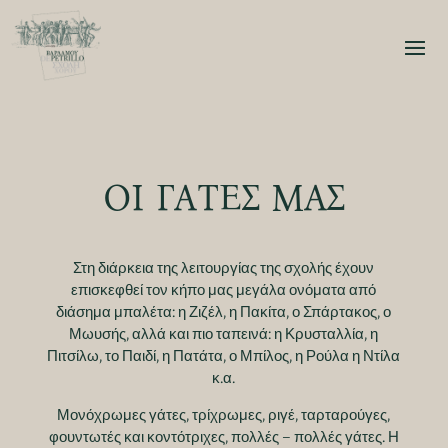
ΟΙ ΓΑΤΕΣ ΜΑΣ
Στη διάρκεια της λειτουργίας της σχολής έχουν
επισκεφθεί τον κήπο μας μεγάλα ονόματα από
διάσημα μπαλέτα: η Ζιζέλ, η Πακίτα, ο Σπάρτακος, ο
Μωυσής, αλλά και πιο ταπεινά: η Κρυσταλλία, η
Πιτσίλω, το Παιδί, η Πατάτα, ο Μπίλος, η Ρούλα η Ντίλα
κ.α.
Μονόχρωμες γάτες, τρίχρωμες, ριγέ, ταρταρούγες,
φουντωτές και κοντότριχες, πολλές – πολλές γάτες. Η