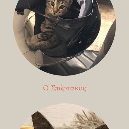
Ο Σπάρτακος