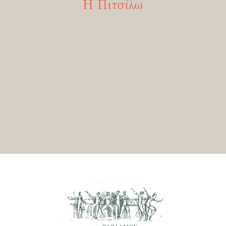
Η Πιτσίλω